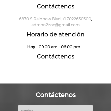
Contáctenos
6870 S Rainbow Blvd
,
+1.7022630300
,
admon2zoc@gmail.com
Horario de atención
Hoy
09:00 am
-
06:00 pm
Contáctenos
Contáctenos