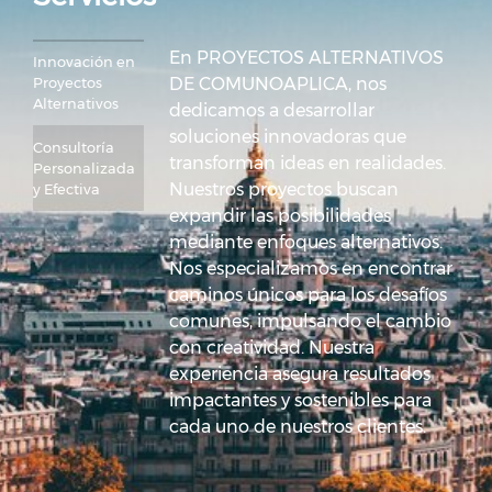
En PROYECTOS ALTERNATIVOS
Innovación en 
Proyectos 
DE COMUNOAPLICA, nos
Alternativos
dedicamos a desarrollar
soluciones innovadoras que
Consultoría 
transforman ideas en realidades.
Personalizada 
Nuestros proyectos buscan
y Efectiva
expandir las posibilidades
mediante enfoques alternativos.
Nos especializamos en encontrar
caminos únicos para los desafíos
comunes, impulsando el cambio
con creatividad. Nuestra
experiencia asegura resultados
impactantes y sostenibles para
cada uno de nuestros clientes.