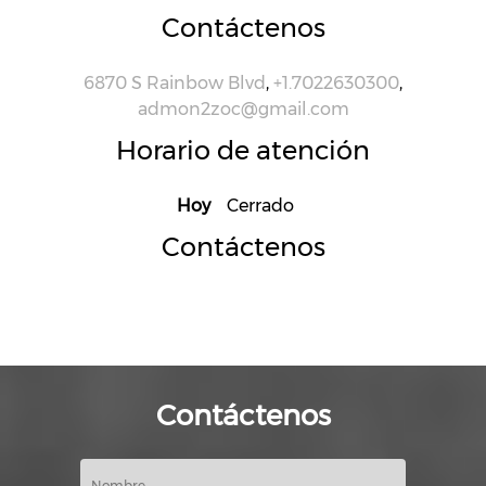
Contáctenos
6870 S Rainbow Blvd
,
+1.7022630300
,
admon2zoc@gmail.com
Horario de atención
Hoy
Cerrado
Contáctenos
Contáctenos