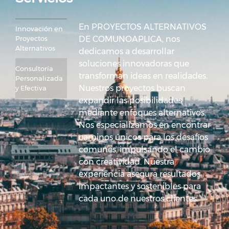
En PROYECTOS ALTERNATIVOS
Innovación en 
Proyectos 
DE COMUNOAPLICA, nos
Alternativos
dedicamos a desarrollar
soluciones innovadoras que
Consultoría 
transforman ideas en realidades.
Personalizada 
Nuestros proyectos buscan
y Efectiva
expandir las posibilidades
mediante enfoques alternativos.
Nos especializamos en encontrar
caminos únicos para los desafíos
comunes, impulsando el cambio
con creatividad. Nuestra
experiencia asegura resultados
impactantes y sostenibles para
cada uno de nuestros clientes.